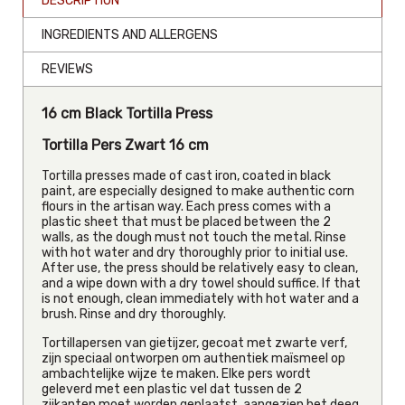
DESCRIPTION
INGREDIENTS AND ALLERGENS
REVIEWS
16 cm Black Tortilla Press
Tortilla Pers Zwart 16 cm
Tortilla presses made of cast iron, coated in black
paint, are especially designed to make authentic corn
flours in the artisan way. Each press comes with a
plastic sheet that must be placed between the 2
walls, as the dough must not touch the metal. Rinse
with hot water and dry thoroughly prior to initial use.
After use, the press should be relatively easy to clean,
and a wipe down with a dry towel should suffice. If that
is not enough, clean immediately with hot water and a
brush. Rinse and dry thoroughly.
Tortillapersen van gietijzer, gecoat met zwarte verf,
zijn speciaal ontworpen om authentiek maïsmeel op
ambachtelijke wijze te maken. Elke pers wordt
geleverd met een plastic vel dat tussen de 2
zijkanten moet worden geplaatst, aangezien het deeg