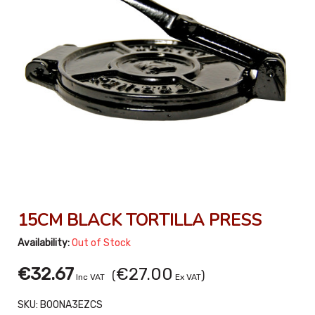
15CM BLACK TORTILLA PRESS
Availability:
Out of Stock
€32.67
€27.00
(
)
Inc VAT
Ex VAT
SKU:
B00NA3EZCS