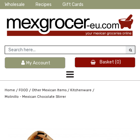
Wholesale
Recipes
Gift Cards
Basket
(0)
My Account
/
/
/
/
Home
FOOD
Other Mexican Items
Kitchenware
Molinillo - Mexican Chocolate Stirrer