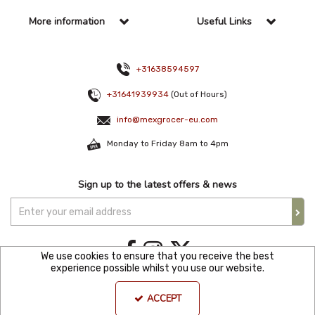
More information
Useful Links
+31638594597
+31641939934
(Out of Hours)
info@mexgrocer-eu.com
Monday to Friday 8am to 4pm
Sign up to the latest offers & news
We use cookies to ensure that you receive the best
experience possible whilst you use our website.
Copyright © 2021 Mexgroce Europer. All Rights Reserved. KVK Number: 82144680
ACCEPT
| BTW number: NL 862353233B01