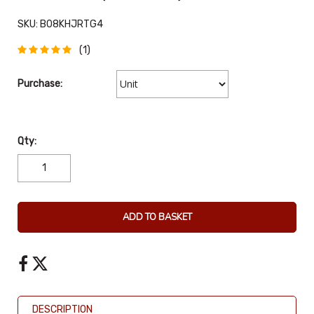
SKU:
B08KHJRTG4
(1)
Purchase:
Qty:
ADD TO BASKET
DESCRIPTION