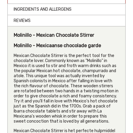
INGREDIENTS AND ALLERGENS
REVIEWS
Molinillo - Mexican Chocolate Stirrer
Molinillo - Mexicaanse chocolade garde
Mexican Chocolate Stirrer is the perfect tool for the
chocolate lover. Commonly known as "Molinillo" in
Mexico it is used to stir and froth warm drinks such as
the popular Mexican hot chocolate, champurrado and
atole. This unique tool was actually invented by
Spanish colonists in Mexico after falling in love with
the rich flavour of chocolate. These wooden stirrers
are rotated between two hands in a twisting motion in
order to give chocolate a rich and foamy consistency.
Try it and you'll fall in love with Mexico's hot chocolate
just as the Spanish did in the 1700s. Grab a pack of
Ibarra chocolate tablets and stir away with La
Mexicana's wooden whisk in order to prepare this
sweet concoction that is loved by all generations.
Mexican Chocolate Stirrer is het perfecte hulpmiddel