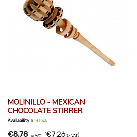
MOLINILLO - MEXICAN
CHOCOLATE STIRRER
Availability:
In Stock
€8.78
€7.26
(
)
Inc VAT
Ex VAT