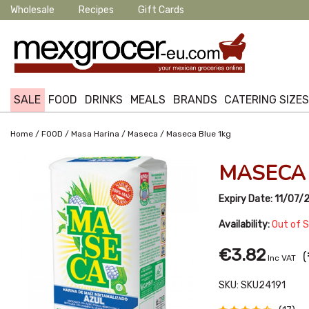
Wholesale
Recipes
Gift Cards
SALE
FOOD
DRINKS
MEALS
BRANDS
CATERING SIZE
/
/
/
/
Home
FOOD
Masa Harina
Maseca
Maseca Blue 1kg
MASECA 
Expiry Date:
11/07/
Availability:
Out of 
€3.82
(
Inc VAT
SKU:
SKU24191