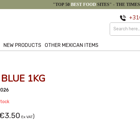
"TOP 50
BEST FOOD
SITES" -
THE TIMES
+31
S
NEW PRODUCTS
OTHER MEXICAN ITEMS
BLUE 1KG
2026
Stock
€3.50
)
Ex VAT