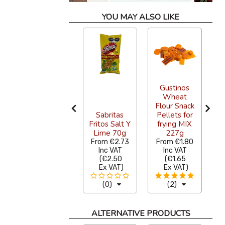
YOU MAY ALSO LIKE
Gustinos
Wheat
a
Flour Snack
CAREY
Sabritas
Pellets for
CHIPOTLE
Fritos Salt Y
frying MIX
SALSA 3KG
Lime 70g
227g
From
€13.08
From
€2.73
From
€1.80
Inc VAT
Inc VAT
Inc VAT
(
€12.00
(
€2.50
(
€1.65
Ex VAT
)
Ex VAT
)
Ex VAT
)
(0)
(0)
(2)
ALTERNATIVE PRODUCTS