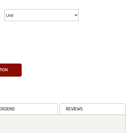
CBD Tintur
Drops
TION
(2000mg)
30ml
€40.05
Inc VAT
(
€40.05
Ex VAT
)
LERGENS
REVIEWS
(0)