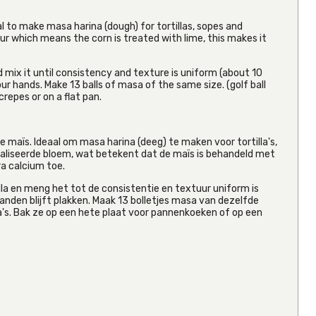
al to make masa harina (dough) for tortillas, sopes and
ur which means the corn is treated with lime, this makes it
nd mix it until consistency and texture is uniform (about 10
Naturelo
r hands. Make 13 balls of masa of the same size. (golf ball
Harino De
crepes or on a flat pan.
Maiz Azul
From
€6.00
Inc VAT
maïs. Ideaal om masa harina (deeg) te maken voor tortilla's,
(
€5.50
aliseerde bloem, wat betekent dat de maïs is behandeld met
Ex VAT
)
a calcium toe.
(7)
la en meng het tot de consistentie en textuur uniform is
handen blijft plakken. Maak 13 bolletjes masa van dezelfde
lla's. Bak ze op een hete plaat voor pannenkoeken of op een