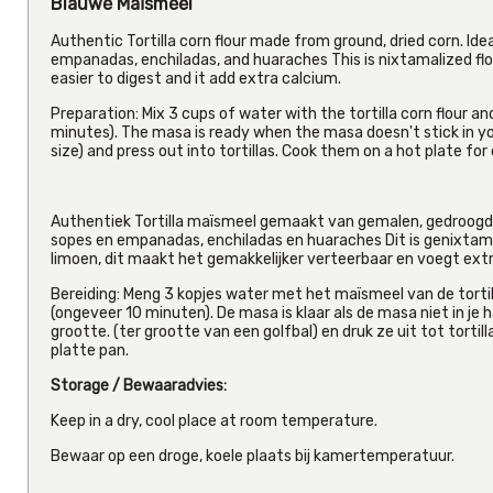
Blauwe Maïsmeel
Authentic Tortilla corn flour made from ground, dried corn. Ide
empanadas, enchiladas, and huaraches This is nixtamalized flo
easier to digest and it add extra calcium.
Preparation: Mix 3 cups of water with the tortilla corn flour a
minutes). The masa is ready when the masa doesn't stick in you
size) and press out into tortillas. Cook them on a hot plate for 
Authentiek Tortilla maïsmeel gemaakt van gemalen, gedroogde 
sopes en empanadas, enchiladas en huaraches Dit is genixtam
limoen, dit maakt het gemakkelijker verteerbaar en voegt extr
Bereiding: Meng 3 kopjes water met het maïsmeel van de tortil
(ongeveer 10 minuten). De masa is klaar als de masa niet in je 
grootte. (ter grootte van een golfbal) en druk ze uit tot torti
platte pan.
Storage / Bewaaradvies:
Keep in a dry, cool place at room temperature.
Bewaar op een droge, koele plaats bij kamertemperatuur.