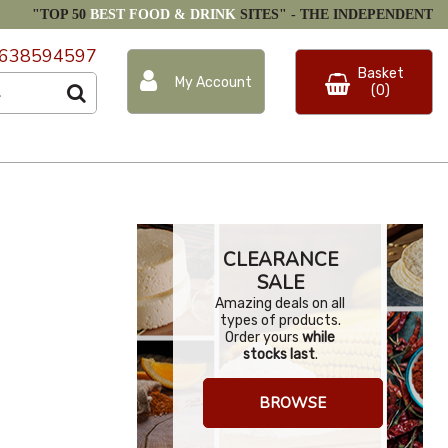
"TOP 50
BEST FOOD & DRINK
SITES" -
THE INDEPENDENT
638594597
Basket
My Account
(0)
CLEARANCE
SALE
Amazing deals on all
types of products.
Order yours
while
stocks last
.
BROWSE