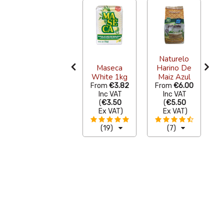
Naturelo
Naturelo
Harina De
Maseca
Harino De
Maiz Blanco
White 1kg
Maiz Azul
M
From
€4.25
From
€3.82
From
€6.00
Inc VAT
Inc VAT
Inc VAT
(
€3.90
(
€3.50
(
€5.50
Ex VAT
)
Ex VAT
)
Ex VAT
)
(12)
(19)
(7)