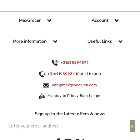
MexGrocer
Account
More information
Useful Links
+31638594597
+31641939934
(Out of Hours)
info@mexgrocer-eu.com
Monday to Friday 8am to 4pm
Sign up to the latest offers & news