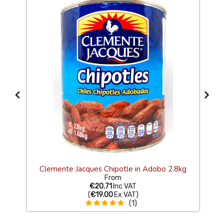
Clemente Jacques Chipotle in Adobo 2.8kg
From
€20.71
Inc VAT
(
€19.00
Ex VAT
)
(1)