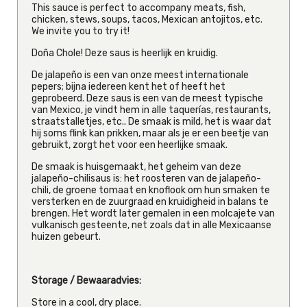
This sauce is perfect to accompany meats, fish,
chicken, stews, soups, tacos, Mexican antojitos, etc.
We invite you to try it!
Doña Chole! Deze saus is heerlijk en kruidig.
De jalapeño is een van onze meest internationale
pepers; bijna iedereen kent het of heeft het
geprobeerd. Deze saus is een van de meest typische
van Mexico, je vindt hem in alle taquerías, restaurants,
straatstalletjes, etc.. De smaak is mild, het is waar dat
hij soms flink kan prikken, maar als je er een beetje van
gebruikt, zorgt het voor een heerlijke smaak.
De smaak is huisgemaakt, het geheim van deze
jalapeño-chilisaus is: het roosteren van de jalapeño-
chili, de groene tomaat en knoflook om hun smaken te
versterken en de zuurgraad en kruidigheid in balans te
brengen. Het wordt later gemalen in een molcajete van
vulkanisch gesteente, net zoals dat in alle Mexicaanse
huizen gebeurt.
Storage / Bewaaradvies:
Store in a cool, dry place.