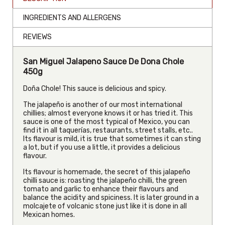
INGREDIENTS AND ALLERGENS
REVIEWS
San Miguel Jalapeno Sauce De Dona Chole
450g
Doña Chole! This sauce is delicious and spicy.
The jalapeño is another of our most international
chillies; almost everyone knows it or has tried it. This
sauce is one of the most typical of Mexico, you can
find it in all taquerías, restaurants, street stalls, etc..
Its flavour is mild, it is true that sometimes it can sting
a lot, but if you use a little, it provides a delicious
flavour.
Its flavour is homemade, the secret of this jalapeño
chilli sauce is: roasting the jalapeño chilli, the green
tomato and garlic to enhance their flavours and
balance the acidity and spiciness. It is later ground in a
molcajete of volcanic stone just like it is done in all
Mexican homes.