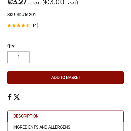
€3.27
€3.00
(
)
Inc VAT
Ex VAT
SKU:
SKU16201
(4)
Qty:
ADD TO BASKET
DESCRIPTION
INGREDIENTS AND ALLERGENS