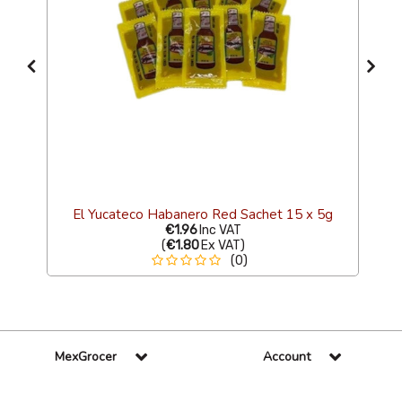
El Yucateco Habanero Red Sachet 15 x 5g
€1.96
Inc VAT
(
€1.80
Ex VAT
)
(0)
MexGrocer
Account