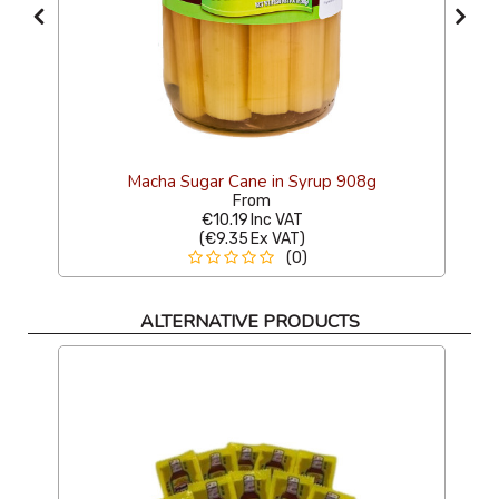
Macha Sugar Cane in Syrup 908g
From
€10.19
Inc VAT
(
€9.35
Ex VAT
)
(0)
ALTERNATIVE PRODUCTS