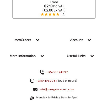
From
€2.18
Inc VAT
(
€2.00
Ex VAT
)
(1)
MexGrocer
Account
More information
Useful Links
+31638594597
+31641939934
(Out of Hours)
info@mexgrocer-eu.com
Monday to Friday 8am to 4pm