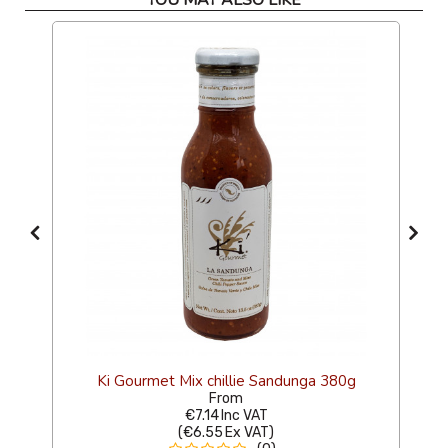
Ki Gourmet Mix chillie Sandunga 380g
From
€7.14
Inc VAT
(
€6.55
Ex VAT
)