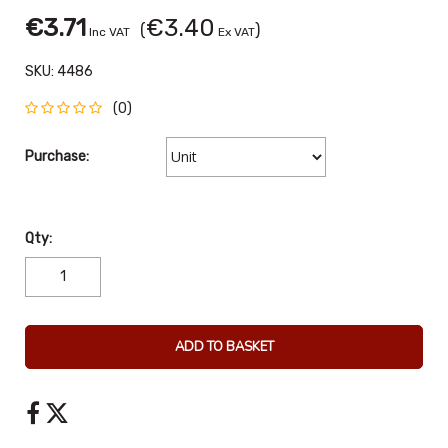
€3.71
€3.40
(
)
Inc VAT
Ex VAT
SKU:
4486
(0)
Purchase:
Qty:
ADD TO BASKET