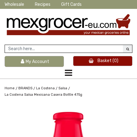
Wholesale
Recipes
Gift Cards
Basket
(0)
My Account
/
/
/
/
Home
BRANDS
La Costena
Salsa
La Costena Salsa Mexicana Casera Bottle 475g