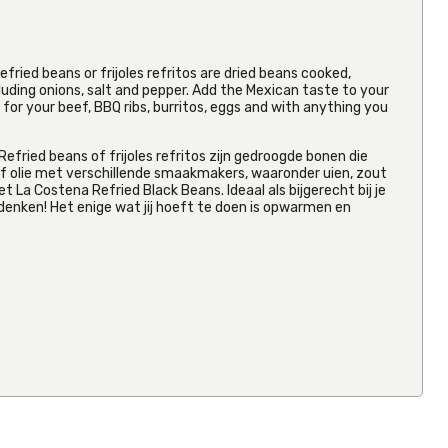
fried beans or frijoles refritos are dried beans cooked,
cluding onions, salt and pepper. Add the Mexican taste to your
 for your beef, BBQ ribs, burritos, eggs and with anything you
efried beans of frijoles refritos zijn gedroogde bonen die
f olie met verschillende smaakmakers, waaronder uien, zout
La Costena Refried Black Beans. Ideaal als bijgerecht bij je
bedenken! Het enige wat jij hoeft te doen is opwarmen en
La Costena
Jalapeno
Slices 199
From
€1.53
Inc VAT
(
€1.40
Ex VAT
)
(2)