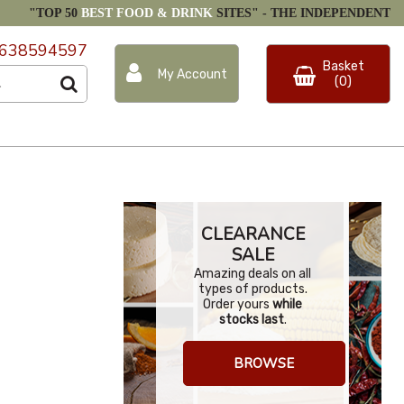
"TOP 50
BEST FOOD & DRINK
SITES" -
THE INDEPENDENT
638594597
Basket
My Account
(0)
CLEARANCE
SALE
Amazing deals on all
types of products.
Order yours
while
stocks last
.
BROWSE