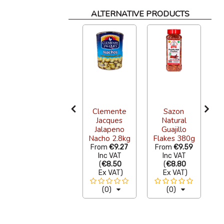
ALTERNATIVE PRODUCTS
F
Clemente
Sazon
P
Avocado
Jacques
Natural
Leaves
Jalapeno
Guajillo
g
Whole 1kg
Nacho 2.8kg
Flakes 380g
€32.70
From
€9.27
From
€9.59
Inc VAT
Inc VAT
Inc VAT
(
€30.00
(
€8.50
(
€8.80
Ex VAT
)
Ex VAT
)
Ex VAT
)
(0)
(0)
(0)