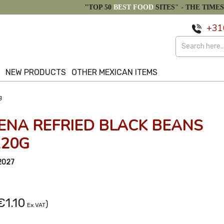
"TOP 50
BEST FOOD
SITES" -
THE TIMES
+31
S
NEW PRODUCTS
OTHER MEXICAN ITEMS
g
ENA REFRIED BLACK BEANS
220G
2027
€1.10
)
Ex VAT