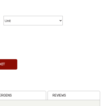
KET
Sabritas
Churrumais
65g
From
€2.17
Inc VAT
(
€1.99
Ex VAT
)
LERGENS
REVIEWS
(3)