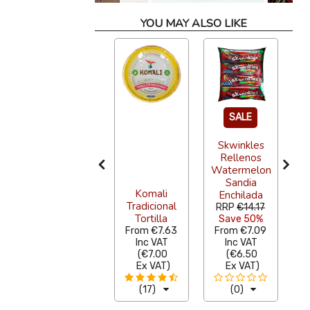
YOU MAY ALSO LIKE
SALE
Skwinkles
Rellenos
Watermelon
Sandia
Quesadilla
Komali
Enchilada
Flor de
Tradicional
RRP
€14.17
Calabaza Kit
Tortilla
S
Save 50%
€10.74
From
€7.63
From
€7.09
F
Inc VAT
Inc VAT
Inc VAT
(
€9.85
(
€7.00
(
€6.50
Ex VAT
)
Ex VAT
)
Ex VAT
)
(0)
(17)
(0)