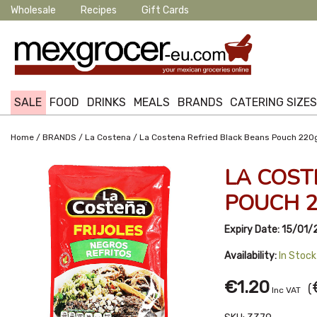
Wholesale
Recipes
Gift Cards
SALE
FOOD
DRINKS
MEALS
BRANDS
CATERING SIZE
/
/
/
Home
BRANDS
La Costena
La Costena Refried Black Beans Pouch 220
LA COST
POUCH 
Expiry Date:
15/01/
Availability:
In Stock
€1.20
(
Inc VAT