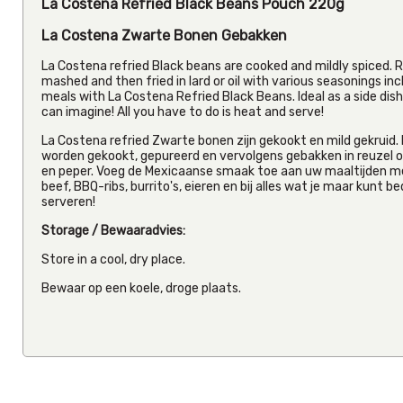
La Costena Refried Black Beans Pouch 220g
La Costena Zwarte Bonen Gebakken
La Costena refried Black beans are cooked and mildly spiced. Re
mashed and then fried in lard or oil with various seasonings in
meals with La Costena Refried Black Beans. Ideal as a side dish
can imagine! All you have to do is heat and serve!
La Costena refried Zwarte bonen zijn gekookt en mild gekruid. R
worden gekookt, gepureerd en vervolgens gebakken in reuzel o
en peper. Voeg de Mexicaanse smaak toe aan uw maaltijden met 
beef, BBQ-ribs, burrito's, eieren en bij alles wat je maar kunt 
serveren!
Storage / Bewaaradvies:
Store in a cool, dry place.
Bewaar op een koele, droge plaats.