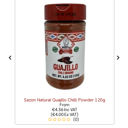
Sazon Natural Guajillo Chilli Powder 120g
From
€4.36
Inc VAT
(
€4.00
Ex VAT
)
(0)