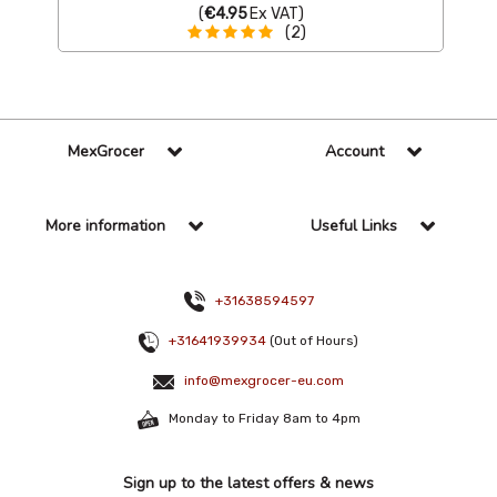
(
€4.95
Ex VAT
)
(2)
MexGrocer
Account
More information
Useful Links
+31638594597
+31641939934
(Out of Hours)
info@mexgrocer-eu.com
Monday to Friday 8am to 4pm
Sign up to the latest offers & news