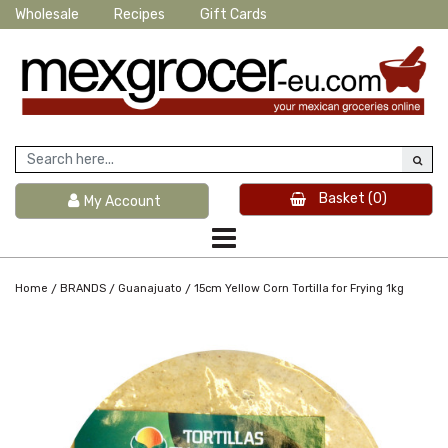
Wholesale
Recipes
Gift Cards
Basket
(0)
My Account
/
/
/
Home
BRANDS
Guanajuato
15cm Yellow Corn Tortilla for Frying 1kg