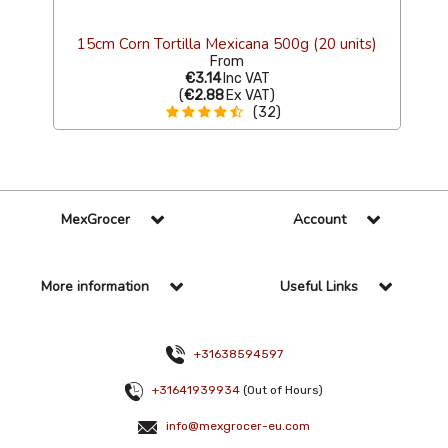
15cm Corn Tortilla Mexicana 500g (20 units)
From
€3.14
Inc VAT
(
€2.88
Ex VAT
)
(32)
MexGrocer
Account
More information
Useful Links
+31638594597
+31641939934
(Out of Hours)
info@mexgrocer-eu.com