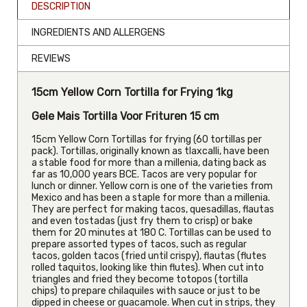
DESCRIPTION
INGREDIENTS AND ALLERGENS
REVIEWS
15cm Yellow Corn Tortilla for Frying 1kg
Gele Mais Tortilla Voor Frituren 15 cm
15cm Yellow Corn Tortillas for frying (60 tortillas per
pack). Tortillas, originally known as tlaxcalli, have been
a stable food for more than a millenia, dating back as
far as 10,000 years BCE. Tacos are very popular for
lunch or dinner. Yellow corn is one of the varieties from
Mexico and has been a staple for more than a millenia.
They are perfect for making tacos, quesadillas, flautas
and even tostadas (just fry them to crisp) or bake
them for 20 minutes at 180 C. Tortillas can be used to
prepare assorted types of tacos, such as regular
tacos, golden tacos (fried until crispy), flautas (flutes
rolled taquitos, looking like thin flutes). When cut into
triangles and fried they become totopos (tortilla
chips) to prepare chilaquiles with sauce or just to be
dipped in cheese or guacamole. When cut in strips, they