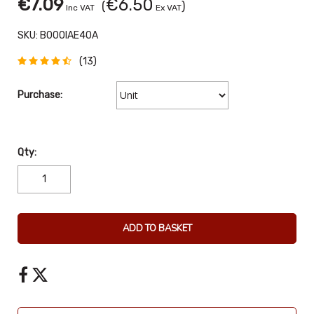
€7.09
€6.50
(
)
Inc VAT
Ex VAT
SKU:
B00OIAE40A
(13)
Purchase:
Qty:
ADD TO BASKET