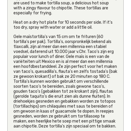
are used to make tortilla soup, a delicious hot soup
with a zingy flavour to chipotle. These tortillas are
especially for frying.
Heat on a dry hot plate for 10 seconds per side. If it's
too dry, spray with water or add a little oil.
Gele maïstortilla's van 15 cm om te frituren (60
tortilla's per pak). Tortilla's, oorspronkelijk bekend als
tlaxcalli, zijn al meer dan een millennia een stabiel
voedsel, daterend uit 10.000 jaar v.Chr. Taco's zijn erg
populair voor lunch of diner. Gele maïs is een van de
variëteiten uit Mexico en is al meer dan een millennia
een hoofdbestanddeel. Ze zijn perfect voor het maken
van taco's, quesadilla's, flauta's en zelfs tostada's (bak
ze gewoon krokant) of bak ze 20 minuten op 180 C.
Tortilla's kunnen worden gebruikt om verschillende
soorten taco's te bereiden, zoals gewone taco's,
gouden taco's (gebakken tot ze krokant zijn), flautas
(gerolde taquito's die eruit zien als dunne fluiten). In
driehoekjes gesneden en gebakken worden ze totopos
(tortillachips) om chilaquiles met saus te bereiden of
om gewoon in kaas of guacamole te dopen. In reepjes
gesneden, worden ze gebruikt om tortillasoep te
maken, een heerlijke hete soep met een pittige smaak
aan chipotle. Deze tortilla's zijn speciaal om te bakken.