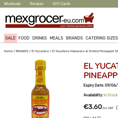
Wholesale
Recipes
Gift Cards
SALE
FOOD
DRINKS
MEALS
BRANDS
CATERING SIZE
/
/
/
Home
BRANDS
El Yucateco
El Yucateco Habanero & Grilled Pineapple 1
EL YUCA
PINEAPP
Expiry Date:
09/06
Availability:
In Stock
€3.60
(
Inc VAT