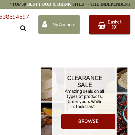
"TOP 50
BEST FOOD & DRINK
SITES" -
THE INDEPENDENT
638594597
Basket
My Account
(0)
CLEARANCE
SALE
Amazing deals on all
types of products.
Order yours
while
stocks last
.
BROWSE