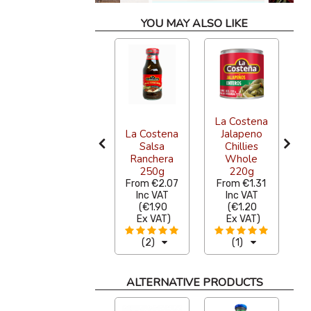
YOU MAY ALSO LIKE
La Costena
La Costena
Jalapeno
Salsa
Chillies
Jarritos Lime
Ranchera
Whole
370ml
250g
220g
From
€2.18
From
€2.07
From
€1.31
F
Inc VAT
Inc VAT
Inc VAT
(
€2.00
(
€1.90
(
€1.20
Ex VAT
)
Ex VAT
)
Ex VAT
)
(3)
(2)
(1)
ALTERNATIVE PRODUCTS