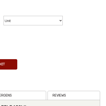
Cheetos
Crunchy
226g
From
€7.63
KET
Inc VAT
(
€7.00
Ex VAT
)
(1)
LERGENS
REVIEWS