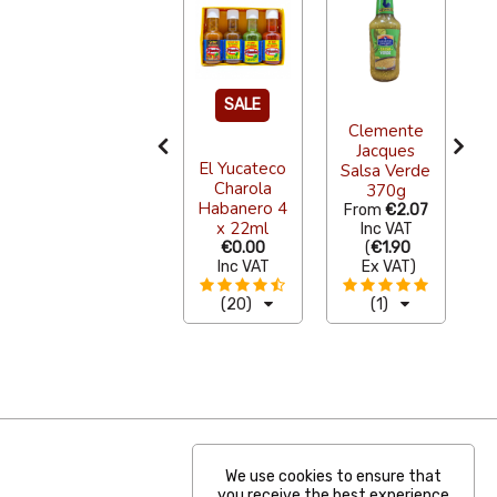
SALE
L
o
Clemente
Maizena
Jacques
El Yucateco
e
Coconut
Salsa Verde
Charola
47g
370g
Habanero 4
From
€1.85
From
€2.07
x 22ml
Inc VAT
Inc VAT
(
€1.70
€0.00
(
€1.90
Ex VAT
)
Inc VAT
Ex VAT
)
(2)
(20)
(1)
We use cookies to ensure that
you receive the best experience