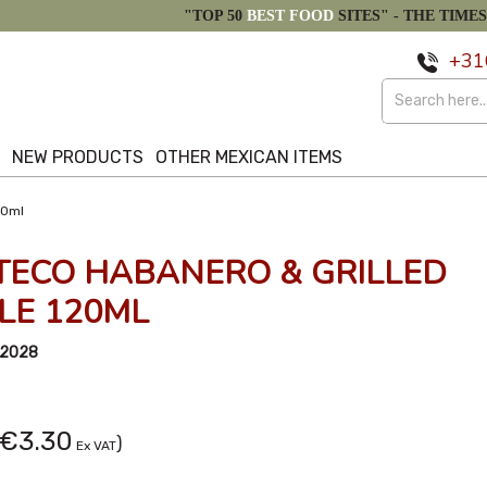
"TOP 50
BEST FOOD
SITES" -
THE TIMES
+31
S
NEW PRODUCTS
OTHER MEXICAN ITEMS
20ml
TECO HABANERO & GRILLED
LE 120ML
/2028
€3.30
)
Ex VAT