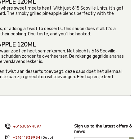
APPLE 120ML
where sweet meets heat. With just 615 Scoville Units, it’s got
d. The smoky grilled pineapple blends perfectly with the
 or adding a twist to desserts, this sauce does it all. It’s a
their cooking. One taste, and you’ll be hooked.
El Yucatec
Jamaica
APPLE 120ML
Concentrat
 waar zoet en heet samenkomen. Met slechts 615 Scoville-
700ml
 schudden zonder te overheersen. De rokerige gegrilde ananas
From
€8.61
verslavend lekker is.
Inc VAT
(
€7.90
f een twist aan desserts toevoegt, deze saus doet het allemaal.
Ex VAT
)
itte aan zijn gerechten wil toevoegen. Eén hap en je bent
(4)
Sign up to the latest offers &
+31638594597
news
+31641939934
(Out of