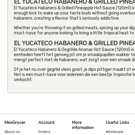
EL YUCATECO HABANERO & GRILLED PINE
El Yucateco Habanero & Grilled Pineapple Hot Sauce (120ml) is 
enough kick to wake up your taste buds without going overboar
habanero, creating a flavour that’s seriously addictive.
Whether you’re throwing it on grilled meats, spicing up your dips,
must-have for anyone looking to bring a little tropical heat to 
EL YUCATECO HABANERO & GRILLED PINE
El Yucateco Habanero & Gegrilde Ananas Hot Sauce (120ml) is
eenheden heeft het genoeg pit om je smaakpapillen wakker te
mengt perfect met de habanero, wat zorgt voor een smaak die 
Of je het nu over gegrild vlees gooit, je dips pittiger maakt o
Het is een must-have voor iedereen die een beetje tropische h
verkocht.
MexGrocer
Account
More
Useful Links
information
About us
Orders
Wholesale