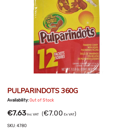
PULPARINDOTS 360G
Availability:
Out of Stock
€7.63
€7.00
(
)
Inc VAT
Ex VAT
SKU:
4780