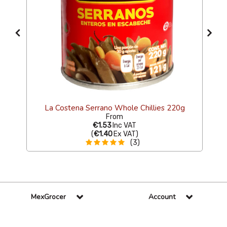
La Costena Serrano Whole Chillies 220g
From
€1.53
Inc VAT
(
€1.40
Ex VAT
)
(3)
MexGrocer
Account