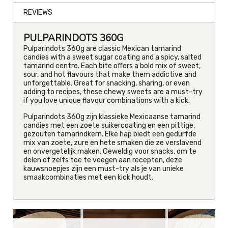
REVIEWS
PULPARINDOTS 360G
Pulparindots 360g are classic Mexican tamarind
candies with a sweet sugar coating and a spicy, salted
tamarind centre. Each bite offers a bold mix of sweet,
sour, and hot flavours that make them addictive and
unforgettable. Great for snacking, sharing, or even
adding to recipes, these chewy sweets are a must-try
if you love unique flavour combinations with a kick.
Pulparindots 360g zijn klassieke Mexicaanse tamarind
candies met een zoete suikercoating en een pittige,
gezouten tamarindkern. Elke hap biedt een gedurfde
mix van zoete, zure en hete smaken die ze verslavend
en onvergetelijk maken. Geweldig voor snacks, om te
delen of zelfs toe te voegen aan recepten, deze
kauwsnoepjes zijn een must-try als je van unieke
smaakcombinaties met een kick houdt.